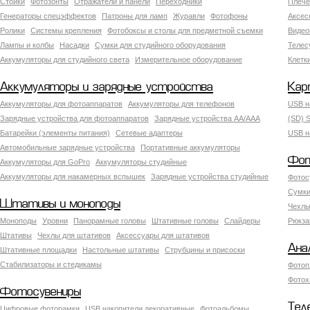
Стойки
Фотозонты
Отражатели и панели
Переходники
Плече
Генераторы спецэффектов
Патроны для ламп
Журавли
Фотофоны
Аксес
Ролики
Системы крепления
Фотобоксы и столы для предметной съемки
Видео
Лампы и колбы
Насадки
Сумки для студийного оборудования
Теле
Аккумуляторы для студийного света
Измерительное оборудование
Клетк
Аккумуляторы и зарядные устройства
Кар
Аккумуляторы для фотоаппаратов
Аккумуляторы для телефонов
USB н
Зарядные устройства для фотоаппаратов
Зарядные устройства AA/AAA
(SD) S
Батарейки (элементы питания)
Сетевые адаптеры
USB н
Автомобильные зарядные устройства
Портативные аккумуляторы
Фот
Аккумуляторы для GoPro
Аккумуляторы студийные
Аккумуляторы для накамерных вспышек
Зарядные устройства студийные
Фотос
Сумки
Штативы и моноподы
Чехлы
Моноподы
Уровни
Панорамные головы
Штативные головы
Слайдеры
Рюкза
Штативы
Чехлы для штативов
Аксессуары для штативов
Ана
Штативные площадки
Настольные штативы
Струбцины и присоски
Стабилизаторы и стедикамы
Фотоп
Фотох
Фотосувениры
Тел
Цифровые фоторамки
USB накопители декоративные
Фотоальбомы