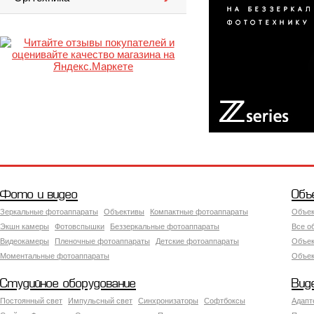
Фото и видео
Объ
Зеркальные фотоаппараты
Объективы
Компактные фотоаппараты
Объек
Экшн камеры
Фотовспышки
Беззеркальные фотоаппараты
Все о
Видеокамеры
Пленочные фотоаппараты
Детские фотоаппараты
Объек
Моментальные фотоаппараты
Объект
Студийное оборудование
Вид
Постоянный свет
Импульсный свет
Синхронизаторы
Софтбоксы
Адапт