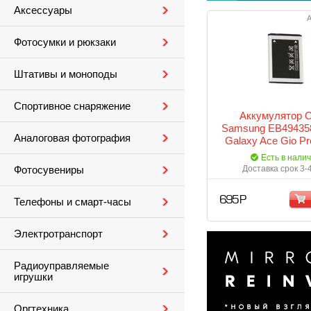
Аксессуары
А
Фотосумки и рюкзаки
Штативы и моноподы
Спортивное снаряжение
Аккумулятор 
Samsung EB49435
Аналоговая фотография
Galaxy Ace Gio P
S5660 S5670 i579 i
Есть в нали
S5830i S5838 S65
Доставка срок 3-
Фотосувениры
695 Р
Телефоны и смарт-часы
Электротранспорт
Радиоуправляемые
игрушки
Оргтехника