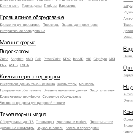
Книги о Фото
Термокружки
Глобусы
Барометры
Аккум
Радио
Проекционное оборудование
Аксес
Крепления для проекторов
Проекторы
Экраны для проекторов
Телеф
Интерактивное оборудование
Допол
Мини 
Майнинг ферма
Вид
Видеокарты
Экшн 
Zotac
Sapphire
AMD
Palit
PowerColor
KFA2
Inno3D
HIS
GigaByte
MSI
PNY
ASUS
EVGA
Орг
Картр
Компьютеры и периферия
Инструмент для монтажа и ремонта
Компьютеры
Мониторы
Ноу
Программное обеспечение
Внешние накопители данных
Защита питания
Антив
Компьютерная периферия
Серверное оборудование
Элект
Чистящие средства для цифровой техники
Ком
Телевизоры и медиа
Охлаж
Оборудование для ТВ
Телевизоры
Крепления и мебель
Проигрыватели
Видео
Домашние кинотеатры
Звуковые панели
Кабели и переходники
Опера