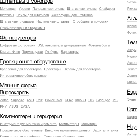
Штативы и моноподы
Чехлы
Моноподы
Уровни
Панорамные головы
Штативные головы
Слайдеры
Рюкза
Штативы
Чехлы для штативов
Аксессуары для штативов
Ана
Штативные площадки
Настольные штативы
Струбцины и присоски
Фотоп
Стабилизаторы и стедикамы
Фотох
Фотосувениры
Тел
Цифровые фоторамки
USB накопители декоративные
Фотоальбомы
Аккум
Книги о Фото
Термокружки
Глобусы
Барометры
Радио
Проекционное оборудование
Аксес
Крепления для проекторов
Проекторы
Экраны для проекторов
Телеф
Интерактивное оборудование
Допол
Мини 
Майнинг ферма
Вид
Видеокарты
Экшн 
Zotac
Sapphire
AMD
Palit
PowerColor
KFA2
Inno3D
HIS
GigaByte
MSI
PNY
ASUS
EVGA
Орг
Компьютеры и периферия
Картр
Инструмент для монтажа и ремонта
Компьютеры
Мониторы
Ноу
Программное обеспечение
Внешние накопители данных
Защита питания
Антив
Компьютерная периферия
Серверное оборудование