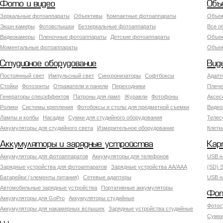
Фото и видео
Объ
Зеркальные фотоаппараты
Объективы
Компактные фотоаппараты
Объек
Экшн камеры
Фотовспышки
Беззеркальные фотоаппараты
Все о
Видеокамеры
Пленочные фотоаппараты
Детские фотоаппараты
Объек
Моментальные фотоаппараты
Объект
Студийное оборудование
Вид
Постоянный свет
Импульсный свет
Синхронизаторы
Софтбоксы
Адапт
Стойки
Фотозонты
Отражатели и панели
Переходники
Плече
Генераторы спецэффектов
Патроны для ламп
Журавли
Фотофоны
Аксес
Ролики
Системы крепления
Фотобоксы и столы для предметной съемки
Видео
Лампы и колбы
Насадки
Сумки для студийного оборудования
Теле
Аккумуляторы для студийного света
Измерительное оборудование
Клетк
Аккумуляторы и зарядные устройства
Кар
Аккумуляторы для фотоаппаратов
Аккумуляторы для телефонов
USB н
Зарядные устройства для фотоаппаратов
Зарядные устройства AA/AAA
(SD) S
Батарейки (элементы питания)
Сетевые адаптеры
USB н
Автомобильные зарядные устройства
Портативные аккумуляторы
Фот
Аккумуляторы для GoPro
Аккумуляторы студийные
Фотос
Аккумуляторы для накамерных вспышек
Зарядные устройства студийные
Сумки