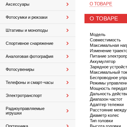
О ТОВАРЕ
Аксессуары
Фотосумки и рюкзаки
О ТОВАРЕ
Штативы и моноподы
Модель
Совместимость
Спортивное снаряжение
Максимальная наг
Изменение траект
Питание электроп
Аналоговая фотография
Аккумулятор
Зарядное устройс
Фотосувениры
Максимальный ток
Беспроводное упр
Телефоны и смарт-часы
Режимы управлен
Мощность передат
Дальность действ
Электротранспорт
Диапазон частот
Адаптер тележки
Радиоуправляемые
Расстояние между
игрушки
Диаметр колес
Тип головки
Высота головки
Оргтехника