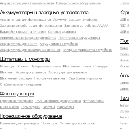
Аккумуляторы для студийного света
Измерительное оборудование
Клетк
Аккумуляторы и зарядные устройства
Кар
Аккумуляторы для фотоаппаратов
Аккумуляторы для телефонов
USB н
Зарядные устройства для фотоаппаратов
Зарядные устройства AA/AAA
(SD) S
Батарейки (элементы питания)
Сетевые адаптеры
USB н
Автомобильные зарядные устройства
Портативные аккумуляторы
Фот
Аккумуляторы для GoPro
Аккумуляторы студийные
Фотос
Аккумуляторы для накамерных вспышек
Зарядные устройства студийные
Сумки
Штативы и моноподы
Чехлы
Моноподы
Уровни
Панорамные головы
Штативные головы
Слайдеры
Рюкза
Штативы
Чехлы для штативов
Аксессуары для штативов
Ана
Штативные площадки
Настольные штативы
Струбцины и присоски
Фотоп
Стабилизаторы и стедикамы
Фотох
Фотосувениры
Тел
Цифровые фоторамки
USB накопители декоративные
Фотоальбомы
Аккум
Книги о Фото
Термокружки
Глобусы
Барометры
Радио
Проекционное оборудование
Аксес
Крепления для проекторов
Проекторы
Экраны для проекторов
Телеф