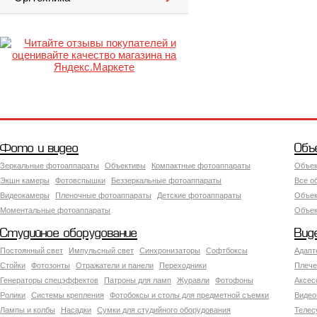
Фото и видео
Объ
Зеркальные фотоаппараты
Объективы
Компактные фотоаппараты
Объек
Экшн камеры
Фотовспышки
Беззеркальные фотоаппараты
Все о
Видеокамеры
Пленочные фотоаппараты
Детские фотоаппараты
Объек
Моментальные фотоаппараты
Объект
Студийное оборудование
Вид
Постоянный свет
Импульсный свет
Синхронизаторы
Софтбоксы
Адапт
Стойки
Фотозонты
Отражатели и панели
Переходники
Плече
Генераторы спецэффектов
Патроны для ламп
Журавли
Фотофоны
Аксес
Ролики
Системы крепления
Фотобоксы и столы для предметной съемки
Видео
Лампы и колбы
Насадки
Сумки для студийного оборудования
Теле