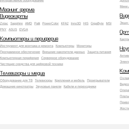
Интерактивное оборудование
Допол
Мини 
Майнинг ферма
Вид
Видеокарты
Экшн 
Zotac
Sapphire
AMD
Palit
PowerColor
KFA2
Inno3D
HIS
GigaByte
MSI
PNY
ASUS
EVGA
Орг
Компьютеры и периферия
Картр
Инструмент для монтажа и ремонта
Компьютеры
Мониторы
Ноу
Программное обеспечение
Внешние накопители данных
Защита питания
Антив
Компьютерная периферия
Серверное оборудование
Элект
Чистящие средства для цифровой техники
Ком
Телевизоры и медиа
Охлаж
Оборудование для ТВ
Телевизоры
Крепления и мебель
Проигрыватели
Видео
Домашние кинотеатры
Звуковые панели
Кабели и переходники
Опера
Платы
Приво
Жестк