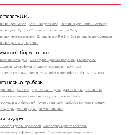
отовспышки
пышки для Canon
Вспышки для Nikon
Вспышки для Pentax/Samsung
пышки для Olympus/Panasonic
Вспышки для Sony
пышки универсальные
Вспышки для Fujifilm
Все вспышки (по брендам)
пышки для смартофонов
вуковое оборудование
ационарное аудио
Аксессуары для микрофонов
Микрофоны
кордеры
Диктофоны
Аудиоинтерфейсы
Гарнитуры
сессуары для наушников
Наушники и микрофоны
Автомагнитолы
птические приборы
кроскопы
Бинокли
Зрительные трубы
Дальномеры
Телескопы
иборы ночного видения
Аксессуары для телескопов
сессуары для биноклей
Аксессуары для приборов ночного видения
нокуляры
Аксессуары для микроскопов
ксессуары
сессуары для микроскопов
Аксессуары для телескопов
сессуары для фотоаппаратов
Аксессуары для видеокамер