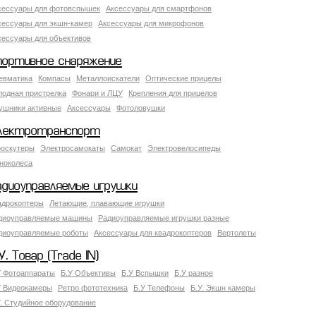
сессуары для фотовспышек
Аксессуары для смартфонов
сессуары для экшн-камер
Аксессуары для микрофонов
сессуары для объективов
портивное снаряжение
евматика
Компасы
Металлоискатели
Оптические прицелы
лодная пристрелка
Фонари и ЛЦУ
Крепления для прицелов
ушники активные
Аксессуары
Фотоловушки
лектротранспорт
роскутеры
Электросамокаты
Самокат
Электровелосипеды
ноколеса
адиоуправляемые игрушки
адрокоптеры
Летающие, плавающие игрушки
диоуправляемые машины
Радиоуправляемые игрушки разные
диоуправляемые роботы
Аксессуары для квадрокоптеров
Вертолеты
У. Товар (Trade IN)
У Фотоаппараты
Б.У Объективы
Б.У Вспышки
Б.У разное
У Видеокамеры
Ретро фототехника
Б.У Телефоны
Б.У. Экшн камеры
У. Студийное оборудование