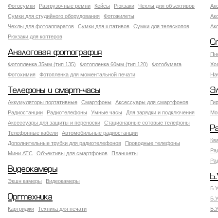
Фотосумки
Разгрузочные ремни
Кейсы
Рюкзаки
Чехлы для объективов
Ак
Сумки для студийного оборудования
Фотожилеты
Ак
Чехлы для фотоаппаратов
Сумки для штативов
Сумки для телескопов
Ак
Рюкзаки для коптеров
С
Аналоговая фотография
Пн
Фотопленка 35мм (тип 135)
Фотопленка 60мм (тип 120)
Фотобумага
Хо
Фотохимия
Фотопленка для моментальной печати
На
Телефоны и смарт-часы
Э
Аккумуляторы портативные
Смартфоны
Аксессуары для смартфонов
Ги
Радиостанции
Радиотелефоны
Умные часы
Для зарядки и подключения
Мо
Аксессуары для защиты и переноски
Стационарные сотовые телефоны
Р
Телефонные кабели
Автомобильные радиостанции
Кв
Дополнительные трубки для радиотелефонов
Проводные телефоны
Ра
Мини АТС
Объективы для смартфонов
Планшеты
Ра
Видеокамеры
Б.
Экшн камеры
Видеокамеры
Б.
Оргтехника
Б.
Картриджи
Техника для печати
Б.