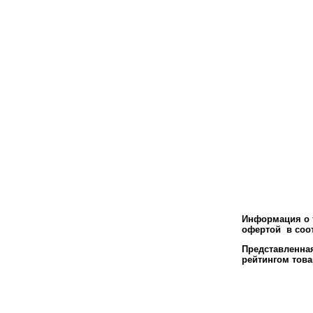
Информация о т
офертой в соот
Представленн
рейтингом това