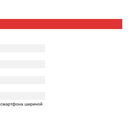
и этом
еделение
ъектива.
ветителя
зовать
репляя к
«башмак»
овой
ль смартфона шириной