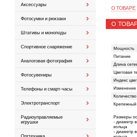
Аксессуары
О ТОВАРЕ
Фотосумки и рюкзаки
О ТОВА
Штативы и моноподы
Спортивное снаряжение
Мощность
Питание
Аналоговая фотография
Длина сете
Цветовая т
Фотосувениры
Индекс цве
Изменение 
Телефоны и смарт-часы
Количество
Электротранспорт
Крепежный
Размеры ос
Радиоуправляемые
- диаметр 
игрушки
кольца
- диаметр 
Оргтехника
кольца