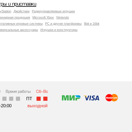
гры и приставки
yStation
Джойстики
Радиоуправляемые игрушки
венирная продукция
Microsoft Xbox
Nintendo
ртативные игровые системы
PC и другие платформы
8bit и 16bit
иверсальные аксессуары
Игрушки и конструкторы
т
Время работы
Сб-Вс
ПТ
-20:00
выходной