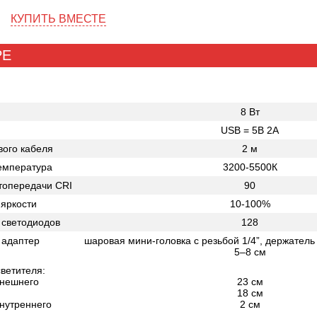
внутреннего кольца 18 см). Пр
КУПИТЬ ВМЕСТЕ
происходит равномерно распр
света вдоль оптической оси об
Компактные размеры и вес ос
РЕ
0.8 кг позволяют также исполь
его как накамерный свет, прик
фотокамере через крепление 
в основании комплектной шар
8 Вт
мини-головки
USB = 5В 2А
вого кабеля
2 м
емпература
3200-5500К
топередачи CRI
90
яркости
10-100%
 светодиодов
128
 адаптер
шаровая мини-головка с резьбой 1/4”, держате
5–8 см
ветителя:
внешнего
23 см
18 см
внутреннего
2 см