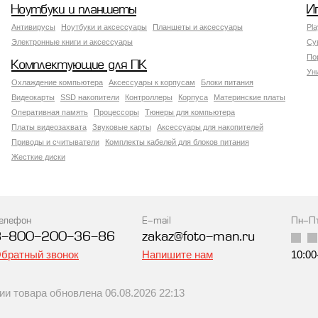
Ноутбуки и планшеты
И
Антивирусы
Ноутбуки и аксессуары
Планшеты и аксессуары
Pla
Электронные книги и аксессуары
Су
По
Комплектующие для ПК
Ун
Охлаждение компьютера
Аксессуары к корпусам
Блоки питания
Видеокарты
SSD накопители
Контроллеры
Корпуса
Материнские платы
Оперативная память
Процессоры
Тюнеры для компьютера
Платы видеозахвата
Звуковые карты
Аксессуары для накопителей
Приводы и считыватели
Комплекты кабелей для блоков питания
Жесткие диски
елефон
E-mail
Пн-П
8-800-200-36-86
zakaz@foto-man.ru
братный звонок
Напишите нам
10:00
 товара обновлена 06.08.2026 22:13