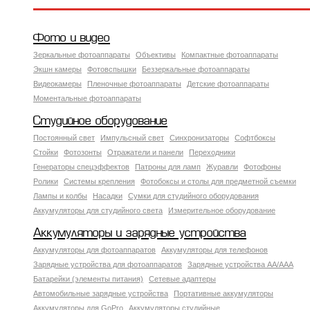
Фото и видео
Зеркальные фотоаппараты
Объективы
Компактные фотоаппараты
Экшн камеры
Фотовспышки
Беззеркальные фотоаппараты
Видеокамеры
Пленочные фотоаппараты
Детские фотоаппараты
Моментальные фотоаппараты
Студийное оборудование
Постоянный свет
Импульсный свет
Синхронизаторы
Софтбоксы
Стойки
Фотозонты
Отражатели и панели
Переходники
Генераторы спецэффектов
Патроны для ламп
Журавли
Фотофоны
Ролики
Системы крепления
Фотобоксы и столы для предметной съемки
Лампы и колбы
Насадки
Сумки для студийного оборудования
Аккумуляторы для студийного света
Измерительное оборудование
Аккумуляторы и зарядные устройства
Аккумуляторы для фотоаппаратов
Аккумуляторы для телефонов
Зарядные устройства для фотоаппаратов
Зарядные устройства AA/AAA
Батарейки (элементы питания)
Сетевые адаптеры
Автомобильные зарядные устройства
Портативные аккумуляторы
Аккумуляторы для GoPro
Аккумуляторы студийные