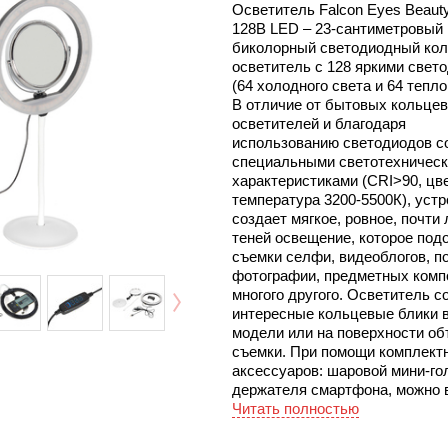
Осветитель Falcon Eyes Beauty
128B LED – 23-сантиметровый
биколорный светодиодный ко
осветитель с 128 яркими свет
(64 холодного света и 64 тепло
В отличие от бытовых кольце
осветителей и благодаря
использованию светодиодов с
специальными светотехничес
характеристиками (CRI>90, цв
температура 3200-5500К), уст
создает мягкое, ровное, почти
теней освещение, которое под
съемки селфи, видеоблогов, п
фотографии, предметных комп
многого другого. Осветитель с
интересные кольцевые блики в
модели или на поверхности об
съемки. При помощи комплект
аксессуаров: шаровой мини-го
держателя смартфона, можно 
съемку с помощью смартфона
Читать полностью
от 5 до 8 см) или небольшой 
беззеркальной фотокамеры (д