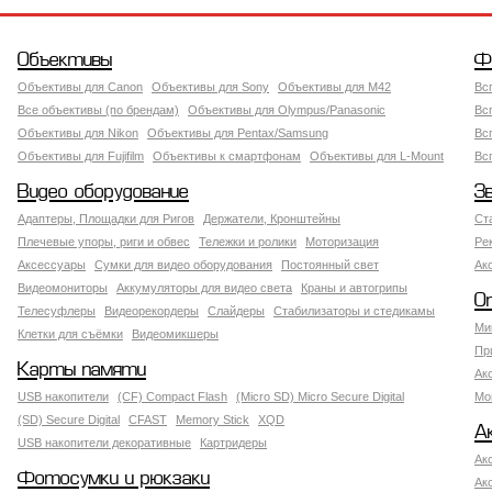
Объективы
Ф
Объективы для Canon
Объективы для Sony
Объективы для M42
Вс
Все объективы (по брендам)
Объективы для Olympus/Panasonic
Вс
Объективы для Nikon
Объективы для Pentax/Samsung
Вс
Объективы для Fujifilm
Объективы к смартфонам
Объективы для L-Mount
Вс
Видео оборудование
З
Адаптеры, Площадки для Ригов
Держатели, Кронштейны
Ст
Плечевые упоры, риги и обвес
Тележки и ролики
Моторизация
Ре
Аксессуары
Сумки для видео оборудования
Постоянный свет
Ак
Видеомониторы
Аккумуляторы для видео света
Краны и автогрипы
О
Телесуфлеры
Видеорекордеры
Слайдеры
Стабилизаторы и стедикамы
Ми
Клетки для съёмки
Видеомикшеры
Пр
Карты памяти
Ак
USB накопители
(CF) Compact Flash
(Micro SD) Micro Secure Digital
Мо
(SD) Secure Digital
CFAST
Memory Stick
XQD
А
USB накопители декоративные
Картридеры
Ак
Фотосумки и рюкзаки
Ак