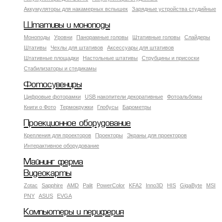
Аккумуляторы для накамерных вспышек
Зарядные устройства студийные
Штативы и моноподы
Моноподы
Уровни
Панорамные головы
Штативные головы
Слайдеры
Штативы
Чехлы для штативов
Аксессуары для штативов
Штативные площадки
Настольные штативы
Струбцины и присоски
Стабилизаторы и стедикамы
Фотосувениры
Цифровые фоторамки
USB накопители декоративные
Фотоальбомы
Книги о Фото
Термокружки
Глобусы
Барометры
Проекционное оборудование
Крепления для проекторов
Проекторы
Экраны для проекторов
Интерактивное оборудование
Майнинг ферма
Видеокарты
Zotac
Sapphire
AMD
Palit
PowerColor
KFA2
Inno3D
HIS
GigaByte
MSI
PNY
ASUS
EVGA
Компьютеры и периферия