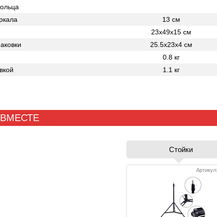
кольца
ркала
13 см
23х49х15 см
аковки
25.5х23х4 см
0.8 кг
вкой
1.1 кг
 ВМЕСТЕ
Стойки
Артикул