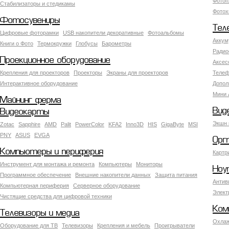
Фотоп
Стабилизаторы и стедикамы
Фотох
Фотосувениры
Тел
Цифровые фоторамки
USB накопители декоративные
Фотоальбомы
Аккум
Книги о Фото
Термокружки
Глобусы
Барометры
Радио
Проекционное оборудование
Аксес
Крепления для проекторов
Проекторы
Экраны для проекторов
Телеф
Интерактивное оборудование
Допол
Мини 
Майнинг ферма
Вид
Видеокарты
Экшн 
Zotac
Sapphire
AMD
Palit
PowerColor
KFA2
Inno3D
HIS
GigaByte
MSI
PNY
ASUS
EVGA
Орг
Компьютеры и периферия
Картр
Инструмент для монтажа и ремонта
Компьютеры
Мониторы
Ноу
Программное обеспечение
Внешние накопители данных
Защита питания
Антив
Компьютерная периферия
Серверное оборудование
Элект
Чистящие средства для цифровой техники
Ком
Телевизоры и медиа
Охлаж
Оборудование для ТВ
Телевизоры
Крепления и мебель
Проигрыватели