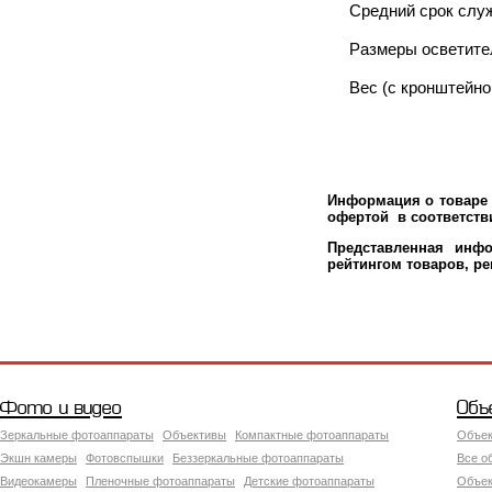
Средний срок слу
Размеры осветите
Вес (с кронштейно
Информация о товаре 
офертой в соответстви
Представленная инфо
рейтингом товаров, р
Фото и видео
Объ
Зеркальные фотоаппараты
Объективы
Компактные фотоаппараты
Объек
Экшн камеры
Фотовспышки
Беззеркальные фотоаппараты
Все о
Видеокамеры
Пленочные фотоаппараты
Детские фотоаппараты
Объек