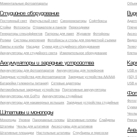
Моментальные фотоаппараты
Объект
Студийное оборудование
Вид
Постоянный свет
Импульсный свет
Синхронизаторы
Софтбоксы
Адапт
Стойки
Фотозонты
Отражатели и панели
Переходники
Плече
Генераторы спецэффектов
Патроны для ламп
Журавли
Фотофоны
Аксес
Ролики
Системы крепления
Фотобоксы и столы для предметной съемки
Видео
Лампы и колбы
Насадки
Сумки для студийного оборудования
Теле
Аккумуляторы для студийного света
Измерительное оборудование
Клетк
Аккумуляторы и зарядные устройства
Кар
Аккумуляторы для фотоаппаратов
Аккумуляторы для телефонов
USB н
Зарядные устройства для фотоаппаратов
Зарядные устройства AA/AAA
(SD) S
Батарейки (элементы питания)
Сетевые адаптеры
USB н
Автомобильные зарядные устройства
Портативные аккумуляторы
Фот
Аккумуляторы для GoPro
Аккумуляторы студийные
Фотос
Аккумуляторы для накамерных вспышек
Зарядные устройства студийные
Сумки
Штативы и моноподы
Чехлы
Моноподы
Уровни
Панорамные головы
Штативные головы
Слайдеры
Рюкза
Штативы
Чехлы для штативов
Аксессуары для штативов
Ана
Штативные площадки
Настольные штативы
Струбцины и присоски