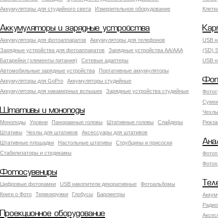
Аккумуляторы для студийного света
Измерительное оборудование
Клетк
Аккумуляторы и зарядные устройства
Кар
Аккумуляторы для фотоаппаратов
Аккумуляторы для телефонов
USB н
Зарядные устройства для фотоаппаратов
Зарядные устройства AA/AAA
(SD) S
Батарейки (элементы питания)
Сетевые адаптеры
USB н
Автомобильные зарядные устройства
Портативные аккумуляторы
Фот
Аккумуляторы для GoPro
Аккумуляторы студийные
Аккумуляторы для накамерных вспышек
Зарядные устройства студийные
Фотос
Сумки
Штативы и моноподы
Чехлы
Моноподы
Уровни
Панорамные головы
Штативные головы
Слайдеры
Рюкза
Штативы
Чехлы для штативов
Аксессуары для штативов
Ана
Штативные площадки
Настольные штативы
Струбцины и присоски
Стабилизаторы и стедикамы
Фотоп
Фотох
Фотосувениры
Тел
Цифровые фоторамки
USB накопители декоративные
Фотоальбомы
Книги о Фото
Термокружки
Глобусы
Барометры
Аккум
Радио
Проекционное оборудование
Аксес