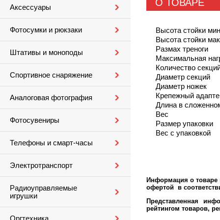
О ТОВАРЕ
Аксессуары
Фотосумки и рюкзаки
Высота стойки ми
Высота стойки ма
Размах треноги
Штативы и моноподы
Максимальная наг
Количество секци
Спортивное снаряжение
Диаметр секций
Диаметр ножек
Крепежный адапте
Аналоговая фотография
Длина в сложенно
Вес
Фотосувениры
Размер упаковки
Вес с упаковкой
Телефоны и смарт-часы
Электротранспорт
Информация о товаре м
офертой в соответстви
Радиоуправляемые
игрушки
Представленная инфо
рейтингом товаров, р
Оргтехника