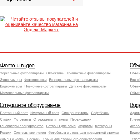
Фото и видео
Объ
Зеркальные фотоаппараты
Объективы
Компактные фотоаппараты
Объек
Экшн камеры
Фотовспышки
Беззеркальные фотоаппараты
Все о
Видеокамеры
Пленочные фотоаппараты
Детские фотоаппараты
Объек
Моментальные фотоаппараты
Объект
Студийное оборудование
Вид
Постоянный свет
Импульсный свет
Синхронизаторы
Софтбоксы
Адапт
Стойки
Фотозонты
Отражатели и панели
Переходники
Плече
Генераторы спецэффектов
Патроны для ламп
Журавли
Фотофоны
Аксес
Ролики
Системы крепления
Фотобоксы и столы для предметной съемки
Видео
Лампы и колбы
Насадки
Сумки для студийного оборудования
Теле