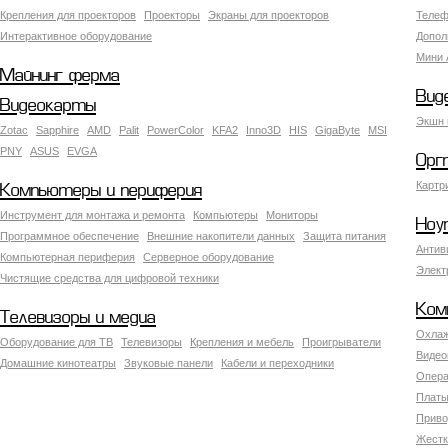
Крепления для проекторов
Проекторы
Экраны для проекторов
Телеф
Интерактивное оборудование
Допол
Мини 
Майнинг ферма
Вид
Видеокарты
Экшн 
Zotac
Sapphire
AMD
Palit
PowerColor
KFA2
Inno3D
HIS
GigaByte
MSI
PNY
ASUS
EVGA
Орг
Картр
Компьютеры и периферия
Инструмент для монтажа и ремонта
Компьютеры
Мониторы
Ноу
Программное обеспечение
Внешние накопители данных
Защита питания
Антив
Компьютерная периферия
Серверное оборудование
Элект
Чистящие средства для цифровой техники
Ком
Телевизоры и медиа
Охлаж
Оборудование для ТВ
Телевизоры
Крепления и мебель
Проигрыватели
Видео
Домашние кинотеатры
Звуковые панели
Кабели и переходники
Опера
Платы
Приво
Жестк