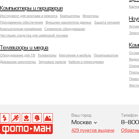
Картр
Компьютеры и периферия
Инструмент для монтажа и ремонта
Компьютеры
Мониторы
Ноу
Программное обеспечение
Внешние накопители данных
Защита питания
Антив
Компьютерная периферия
Серверное оборудование
Элект
Чистящие средства для цифровой техники
Ком
Телевизоры и медиа
Охлаж
Оборудование для ТВ
Телевизоры
Крепления и мебель
Проигрыватели
Видео
Домашние кинотеатры
Звуковые панели
Кабели и переходники
Опера
Платы
Приво
Жестк
Ваш город
Телефон
Москва
8-800
429 пунктов выдачи
Обратны