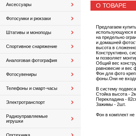
Аксессуары
О ТОВАРЕ
Фотосумки и рюкзаки
Предлагаем купит
использующуюся в
Штативы и моноподы
на предельно огра
и домашней фотост
Спортивное снаряжение
высота в сложенно
Конструктивно, си
м позволяет монтир
Аналоговая фотография
Общий вес констру
равновесие и вес ф
Фон для фото креп
Фотосувениры
фоны.Они не входя
Телефоны и смарт-часы
В систему подвеса
Стойка высота - 2м
Перекладина - 82с
Электротранспорт
Зажимы - 2шт.
Фон в комплект не 
Радиоуправляемые
игрушки
Оргтехника