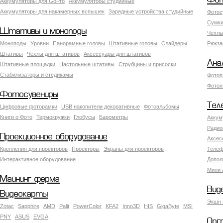
Фот
Аккумуляторы для GoPro
Аккумуляторы студийные
Аккумуляторы для накамерных вспышек
Зарядные устройства студийные
Фотос
Сумки
Штативы и моноподы
Чехлы
Моноподы
Уровни
Панорамные головы
Штативные головы
Слайдеры
Рюкза
Штативы
Чехлы для штативов
Аксессуары для штативов
Ана
Штативные площадки
Настольные штативы
Струбцины и присоски
Стабилизаторы и стедикамы
Фотоп
Фотох
Фотосувениры
Тел
Цифровые фоторамки
USB накопители декоративные
Фотоальбомы
Книги о Фото
Термокружки
Глобусы
Барометры
Аккум
Радио
Проекционное оборудование
Аксес
Крепления для проекторов
Проекторы
Экраны для проекторов
Телеф
Интерактивное оборудование
Допол
Мини 
Майнинг ферма
Вид
Видеокарты
Экшн 
Zotac
Sapphire
AMD
Palit
PowerColor
KFA2
Inno3D
HIS
GigaByte
MSI
PNY
ASUS
EVGA
Орг