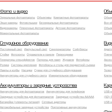
Фото и видео
Объ
Зеркальные фотоаппараты
Объективы
Компактные фотоаппараты
Объек
Экшн камеры
Фотовспышки
Беззеркальные фотоаппараты
Все о
Видеокамеры
Пленочные фотоаппараты
Детские фотоаппараты
Объек
Моментальные фотоаппараты
Объект
Студийное оборудование
Вид
Постоянный свет
Импульсный свет
Синхронизаторы
Софтбоксы
Адапт
Стойки
Фотозонты
Отражатели и панели
Переходники
Плече
Генераторы спецэффектов
Патроны для ламп
Журавли
Фотофоны
Аксес
Ролики
Системы крепления
Фотобоксы и столы для предметной съемки
Видео
Лампы и колбы
Насадки
Сумки для студийного оборудования
Теле
Аккумуляторы для студийного света
Измерительное оборудование
Клетк
Аккумуляторы и зарядные устройства
Кар
Аккумуляторы для фотоаппаратов
Аккумуляторы для телефонов
USB н
Зарядные устройства для фотоаппаратов
Зарядные устройства AA/AAA
(SD) S
Батарейки (элементы питания)
Сетевые адаптеры
USB н
Автомобильные зарядные устройства
Портативные аккумуляторы