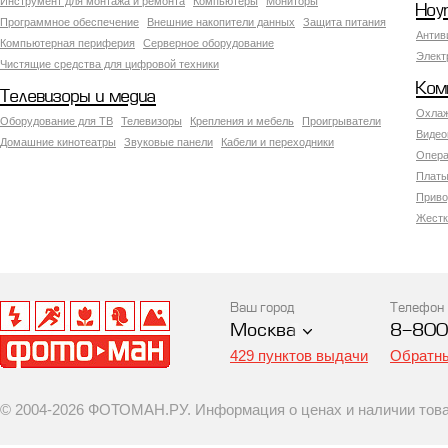
Инструмент для монтажа и ремонта
Компьютеры
Мониторы
Ноу
Программное обеспечение
Внешние накопители данных
Защита питания
Антив
Компьютерная периферия
Серверное оборудование
Элект
Чистящие средства для цифровой техники
Ком
Телевизоры и медиа
Охлаж
Оборудование для ТВ
Телевизоры
Крепления и мебель
Проигрыватели
Видео
Домашние кинотеатры
Звуковые панели
Кабели и переходники
Опера
Платы
Приво
Жестк
Ваш город
Телефон
Москва
8-800
429 пунктов выдачи
Обратны
© 2004-2026 ФОТОМАН.РУ. Информация о ценах и наличии товар