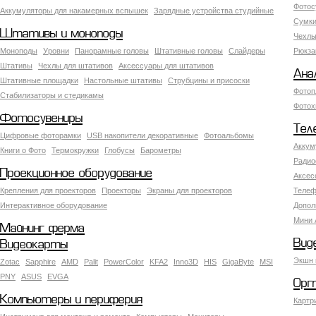
Фотос
Аккумуляторы для накамерных вспышек
Зарядные устройства студийные
Сумки
Штативы и моноподы
Чехлы
Моноподы
Уровни
Панорамные головы
Штативные головы
Слайдеры
Рюкза
Штативы
Чехлы для штативов
Аксессуары для штативов
Ана
Штативные площадки
Настольные штативы
Струбцины и присоски
Фотоп
Стабилизаторы и стедикамы
Фотох
Фотосувениры
Тел
Цифровые фоторамки
USB накопители декоративные
Фотоальбомы
Аккум
Книги о Фото
Термокружки
Глобусы
Барометры
Радио
Проекционное оборудование
Аксес
Крепления для проекторов
Проекторы
Экраны для проекторов
Телеф
Интерактивное оборудование
Допол
Мини 
Майнинг ферма
Вид
Видеокарты
Экшн 
Zotac
Sapphire
AMD
Palit
PowerColor
KFA2
Inno3D
HIS
GigaByte
MSI
PNY
ASUS
EVGA
Орг
Компьютеры и периферия
Картр