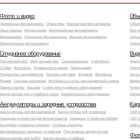
Фото и видео
Объ
Зеркальные фотоаппараты
Объективы
Компактные фотоаппараты
Объек
Экшн камеры
Фотовспышки
Беззеркальные фотоаппараты
Все о
Видеокамеры
Пленочные фотоаппараты
Детские фотоаппараты
Объек
Моментальные фотоаппараты
Объект
Студийное оборудование
Вид
Постоянный свет
Импульсный свет
Синхронизаторы
Софтбоксы
Адапт
Стойки
Фотозонты
Отражатели и панели
Переходники
Плече
Генераторы спецэффектов
Патроны для ламп
Журавли
Фотофоны
Аксес
Ролики
Системы крепления
Фотобоксы и столы для предметной съемки
Видео
Лампы и колбы
Насадки
Сумки для студийного оборудования
Теле
Аккумуляторы для студийного света
Измерительное оборудование
Клетк
Аккумуляторы и зарядные устройства
Кар
Аккумуляторы для фотоаппаратов
Аккумуляторы для телефонов
USB н
Зарядные устройства для фотоаппаратов
Зарядные устройства AA/AAA
(SD) S
Батарейки (элементы питания)
Сетевые адаптеры
USB н
Автомобильные зарядные устройства
Портативные аккумуляторы
Фот
Аккумуляторы для GoPro
Аккумуляторы студийные