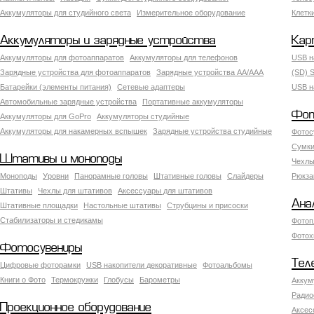
Аккумуляторы для студийного света
Измерительное оборудование
Клетк
Аккумуляторы и зарядные устройства
Кар
Аккумуляторы для фотоаппаратов
Аккумуляторы для телефонов
USB н
Зарядные устройства для фотоаппаратов
Зарядные устройства AA/AAA
(SD) S
Батарейки (элементы питания)
Сетевые адаптеры
USB н
Автомобильные зарядные устройства
Портативные аккумуляторы
Фот
Аккумуляторы для GoPro
Аккумуляторы студийные
Аккумуляторы для накамерных вспышек
Зарядные устройства студийные
Фотос
Сумки
Штативы и моноподы
Чехлы
Моноподы
Уровни
Панорамные головы
Штативные головы
Слайдеры
Рюкза
Штативы
Чехлы для штативов
Аксессуары для штативов
Ана
Штативные площадки
Настольные штативы
Струбцины и присоски
Стабилизаторы и стедикамы
Фотоп
Фотох
Фотосувениры
Тел
Цифровые фоторамки
USB накопители декоративные
Фотоальбомы
Книги о Фото
Термокружки
Глобусы
Барометры
Аккум
Радио
Проекционное оборудование
Аксес