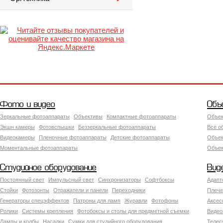
Фото и видео
Объ
Зеркальные фотоаппараты
Объективы
Компактные фотоаппараты
Объек
Экшн камеры
Фотовспышки
Беззеркальные фотоаппараты
Все о
Видеокамеры
Пленочные фотоаппараты
Детские фотоаппараты
Объек
Моментальные фотоаппараты
Объект
Студийное оборудование
Вид
Постоянный свет
Импульсный свет
Синхронизаторы
Софтбоксы
Адапт
Стойки
Фотозонты
Отражатели и панели
Переходники
Плече
Генераторы спецэффектов
Патроны для ламп
Журавли
Фотофоны
Аксес
Ролики
Системы крепления
Фотобоксы и столы для предметной съемки
Видео
Лампы и колбы
Насадки
Сумки для студийного оборудования
Теле