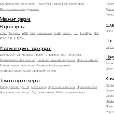
Крепления для проекторов
Проекторы
Экраны для проекторов
Телеф
Интерактивное оборудование
Допол
Мини 
Майнинг ферма
Вид
Видеокарты
Экшн 
Zotac
Sapphire
AMD
Palit
PowerColor
KFA2
Inno3D
HIS
GigaByte
MSI
PNY
ASUS
EVGA
Орг
Картр
Компьютеры и периферия
Инструмент для монтажа и ремонта
Компьютеры
Мониторы
Ноу
Программное обеспечение
Внешние накопители данных
Защита питания
Антив
Компьютерная периферия
Серверное оборудование
Элект
Чистящие средства для цифровой техники
Ком
Телевизоры и медиа
Охлаж
Оборудование для ТВ
Телевизоры
Крепления и мебель
Проигрыватели
Видео
Домашние кинотеатры
Звуковые панели
Кабели и переходники
Опера
Платы
Приво
Жестк