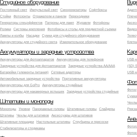
Студийное оборудование
Вид
Постоянный свет
Импульсный свет
Синхронизаторы
Софтбоксы
Адапт
Стойки
Фотозонты
Отражатели и панели
Переходники
Плече
Генераторы спецэффектов
Патроны для ламп
Журавли
Фотофоны
Аксес
Ролики
Системы крепления
Фотобоксы и столы для предметной съемки
Видео
Лампы и колбы
Насадки
Сумки для студийного оборудования
Теле
Аккумуляторы для студийного света
Измерительное оборудование
Клетк
Аккумуляторы и зарядные устройства
Кар
Аккумуляторы для фотоаппаратов
Аккумуляторы для телефонов
USB н
Зарядные устройства для фотоаппаратов
Зарядные устройства AA/AAA
(SD) S
Батарейки (элементы питания)
Сетевые адаптеры
USB н
Автомобильные зарядные устройства
Портативные аккумуляторы
Фот
Аккумуляторы для GoPro
Аккумуляторы студийные
Фотос
Аккумуляторы для накамерных вспышек
Зарядные устройства студийные
Сумки
Штативы и моноподы
Чехлы
Моноподы
Уровни
Панорамные головы
Штативные головы
Слайдеры
Рюкза
Штативы
Чехлы для штативов
Аксессуары для штативов
Ана
Штативные площадки
Настольные штативы
Струбцины и присоски
Фотоп
Стабилизаторы и стедикамы
Фотох