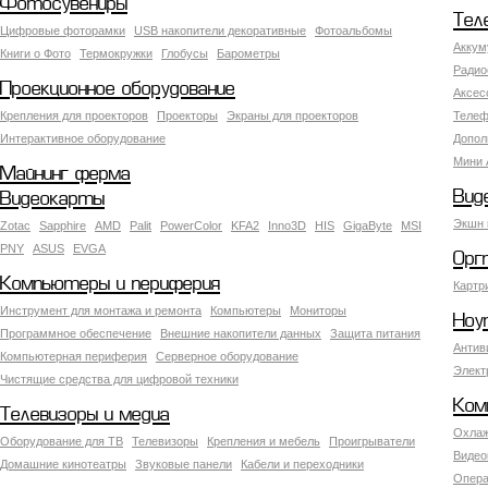
Фотосувениры
Тел
Цифровые фоторамки
USB накопители декоративные
Фотоальбомы
Аккум
Книги о Фото
Термокружки
Глобусы
Барометры
Радио
Проекционное оборудование
Аксес
Крепления для проекторов
Проекторы
Экраны для проекторов
Телеф
Интерактивное оборудование
Допол
Мини 
Майнинг ферма
Вид
Видеокарты
Экшн 
Zotac
Sapphire
AMD
Palit
PowerColor
KFA2
Inno3D
HIS
GigaByte
MSI
PNY
ASUS
EVGA
Орг
Компьютеры и периферия
Картр
Инструмент для монтажа и ремонта
Компьютеры
Мониторы
Ноу
Программное обеспечение
Внешние накопители данных
Защита питания
Антив
Компьютерная периферия
Серверное оборудование
Элект
Чистящие средства для цифровой техники
Ком
Телевизоры и медиа
Охлаж
Оборудование для ТВ
Телевизоры
Крепления и мебель
Проигрыватели
Видео
Домашние кинотеатры
Звуковые панели
Кабели и переходники
Опера