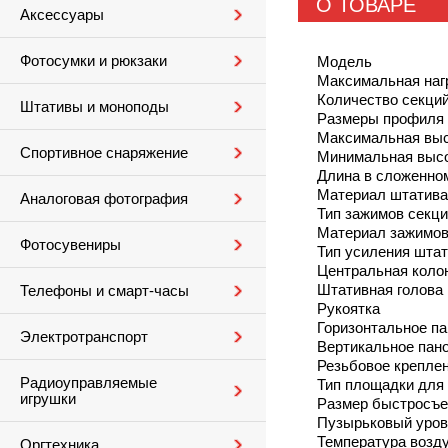
О ТОВАРЕ
Аксессуары
Фотосумки и рюкзаки
Модель
Максимальная наг
Количество секци
Штативы и моноподы
Размеры профиля 
Максимальная выс
Спортивное снаряжение
Минимальная высо
Длина в сложенно
Материал штатива
Аналоговая фотография
Тип зажимов секц
Материал зажимо
Фотосувениры
Тип усиления шта
Центральная коло
Штативная голова
Телефоны и смарт-часы
Рукоятка
Горизонтальное п
Электротранспорт
Вертикальное пан
Резьбовое крепле
Радиоуправляемые
Тип площадки для
игрушки
Размер быстросъ
Пузырьковый уров
Температура возд
Оргтехника