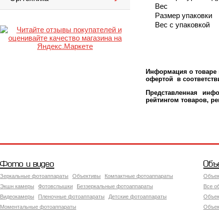
Вес
Размер упаковки
Вес с упаковкой
Информация о товаре м
офертой в соответстви
Представленная инфо
рейтингом товаров, р
Фото и видео
Объ
Зеркальные фотоаппараты
Объективы
Компактные фотоаппараты
Объек
Экшн камеры
Фотовспышки
Беззеркальные фотоаппараты
Все о
Видеокамеры
Пленочные фотоаппараты
Детские фотоаппараты
Объек
Моментальные фотоаппараты
Объект