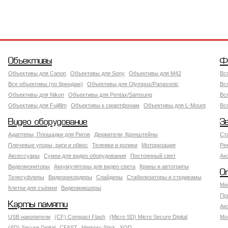
Объективы
Ф
Объективы для Canon
Объективы для Sony
Объективы для M42
Вс
Все объективы (по брендам)
Объективы для Olympus/Panasonic
Вс
Объективы для Nikon
Объективы для Pentax/Samsung
Вс
Объективы для Fujifilm
Объективы к смартфонам
Объективы для L-Mount
Вс
Видео оборудование
З
Адаптеры, Площадки для Ригов
Держатели, Кронштейны
Ст
Плечевые упоры, риги и обвес
Тележки и ролики
Моторизация
Ре
Аксессуары
Сумки для видео оборудования
Постоянный свет
Ак
Видеомониторы
Аккумуляторы для видео света
Краны и автогрипы
О
Телесуфлеры
Видеорекордеры
Слайдеры
Стабилизаторы и стедикамы
Ми
Клетки для съёмки
Видеомикшеры
Пр
Карты памяти
Ак
USB накопители
(CF) Compact Flash
(Micro SD) Micro Secure Digital
Мо
(SD) Secure Digital
CFAST
Memory Stick
XQD