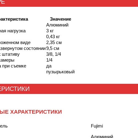
РЕ
актеристика
Значение
Алюминий
ая нагрузка
3 кг
0,43 кг
ложенном виде
2,35 см
азвернутом состоянии
9,5 см
к штативу
3/8, 1/4
камеры
1/4
а при съемке
да
пузырьковый
ЕРИСТИКИ
ЫЕ ХАРАКТЕРИСТИКИ
тель
Fujimi
Алюминий