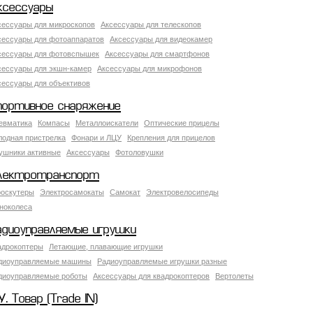
ксессуары
сессуары для микроскопов
Аксессуары для телескопов
сессуары для фотоаппаратов
Аксессуары для видеокамер
сессуары для фотовспышек
Аксессуары для смартфонов
сессуары для экшн-камер
Аксессуары для микрофонов
сессуары для объективов
портивное снаряжение
евматика
Компасы
Металлоискатели
Оптические прицелы
лодная пристрелка
Фонари и ЛЦУ
Крепления для прицелов
ушники активные
Аксессуары
Фотоловушки
лектротранспорт
роскутеры
Электросамокаты
Самокат
Электровелосипеды
ноколеса
адиоуправляемые игрушки
адрокоптеры
Летающие, плавающие игрушки
диоуправляемые машины
Радиоуправляемые игрушки разные
диоуправляемые роботы
Аксессуары для квадрокоптеров
Вертолеты
У. Товар (Trade IN)