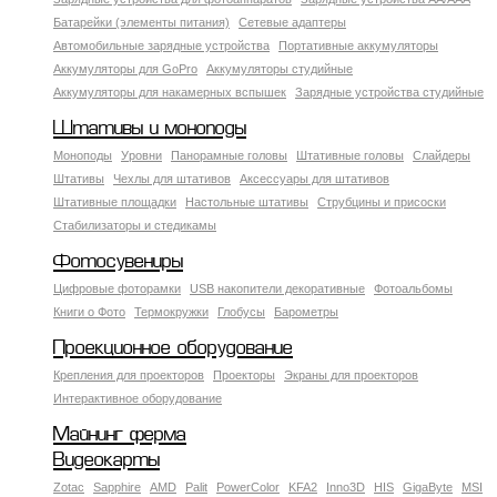
Батарейки (элементы питания)
Сетевые адаптеры
Автомобильные зарядные устройства
Портативные аккумуляторы
Аккумуляторы для GoPro
Аккумуляторы студийные
Аккумуляторы для накамерных вспышек
Зарядные устройства студийные
Штативы и моноподы
Моноподы
Уровни
Панорамные головы
Штативные головы
Слайдеры
Штативы
Чехлы для штативов
Аксессуары для штативов
Штативные площадки
Настольные штативы
Струбцины и присоски
Стабилизаторы и стедикамы
Фотосувениры
Цифровые фоторамки
USB накопители декоративные
Фотоальбомы
Книги о Фото
Термокружки
Глобусы
Барометры
Проекционное оборудование
Крепления для проекторов
Проекторы
Экраны для проекторов
Интерактивное оборудование
Майнинг ферма
Видеокарты
Zotac
Sapphire
AMD
Palit
PowerColor
KFA2
Inno3D
HIS
GigaByte
MSI