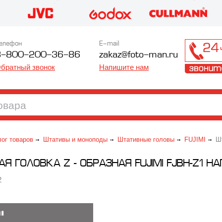
елефон
E-mail
8-800-200-36-86
zakaz@foto-man.ru
братный звонок
Напишите нам
лог товаров
Штативы и моноподы
Штативные головы
FUJIMI
Шт
 ГОЛОВКА Z - ОБРАЗНАЯ FUJIMI FJBH-Z1 НАГР
2