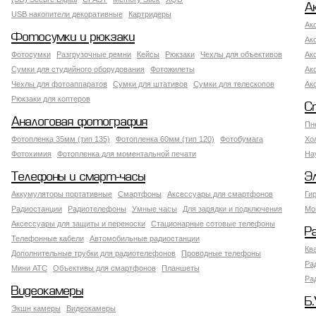
А
USB накопители декоративные
Картридеры
Ак
Фотосумки и рюкзаки
Ак
Фотосумки
Разгрузочные ремни
Кейсы
Рюкзаки
Чехлы для объективов
Ак
Сумки для студийного оборудования
Фотожилеты
Ак
Чехлы для фотоаппаратов
Сумки для штативов
Сумки для телескопов
Ак
Рюкзаки для коптеров
С
Аналоговая фотография
Пн
Фотопленка 35мм (тип 135)
Фотопленка 60мм (тип 120)
Фотобумага
Хо
Фотохимия
Фотопленка для моментальной печати
На
Телефоны и смарт-часы
Э
Аккумуляторы портативные
Смартфоны
Аксессуары для смартфонов
Ги
Радиостанции
Радиотелефоны
Умные часы
Для зарядки и подключения
Мо
Аксессуары для защиты и переноски
Стационарные сотовые телефоны
Р
Телефонные кабели
Автомобильные радиостанции
Кв
Дополнительные трубки для радиотелефонов
Проводные телефоны
Ра
Мини АТС
Объективы для смартфонов
Планшеты
Ра
Видеокамеры
Б.
Экшн камеры
Видеокамеры