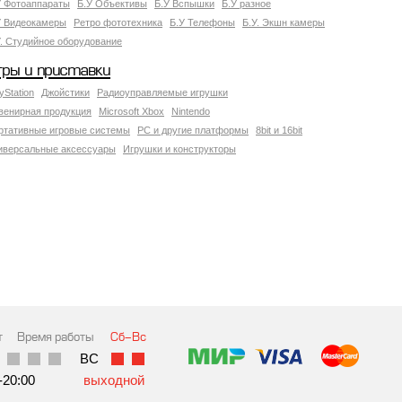
У Фотоаппараты
Б.У Объективы
Б.У Вспышки
Б.У разное
У Видеокамеры
Ретро фототехника
Б.У Телефоны
Б.У. Экшн камеры
У. Студийное оборудование
гры и приставки
yStation
Джойстики
Радиоуправляемые игрушки
венирная продукция
Microsoft Xbox
Nintendo
ртативные игровые системы
PC и другие платформы
8bit и 16bit
иверсальные аксессуары
Игрушки и конструкторы
т
Время работы
Сб-Вс
ВC
-20:00
выходной