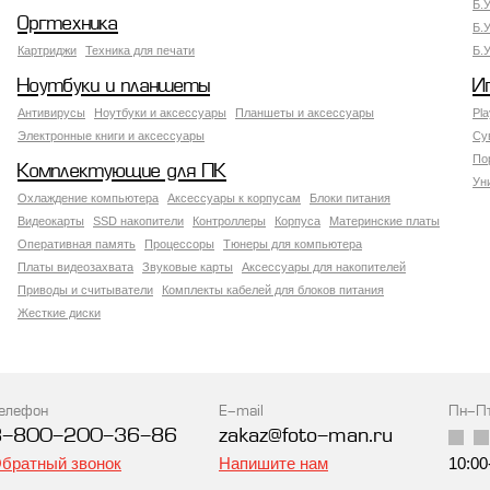
Б.
Оргтехника
Б.
Картриджи
Техника для печати
Б.
Ноутбуки и планшеты
И
Антивирусы
Ноутбуки и аксессуары
Планшеты и аксессуары
Pla
Электронные книги и аксессуары
Су
По
Комплектующие для ПК
Ун
Охлаждение компьютера
Аксессуары к корпусам
Блоки питания
Видеокарты
SSD накопители
Контроллеры
Корпуса
Материнские платы
Оперативная память
Процессоры
Тюнеры для компьютера
Платы видеозахвата
Звуковые карты
Аксессуары для накопителей
Приводы и считыватели
Комплекты кабелей для блоков питания
Жесткие диски
елефон
E-mail
Пн-П
8-800-200-36-86
zakaz@foto-man.ru
братный звонок
Напишите нам
10:00