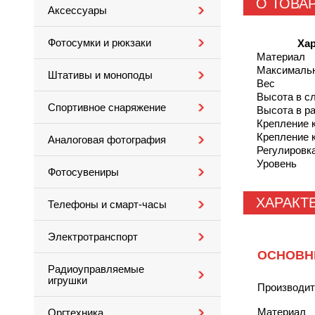
О ТОВА
Аксессуары
Фотосумки и рюкзаки
Хар
Материал
Максимальн
Штативы и моноподы
Вес
Высота в с
Спортивное снаряжение
Высота в р
Крепление 
Крепление 
Аналоговая фотография
Регулировк
Уровень
Фотосувениры
ХАРАКТ
Телефоны и смарт-часы
Электротранспорт
ОСНОВН
Радиоуправляемые
игрушки
Производи
Материал
Оргтехника