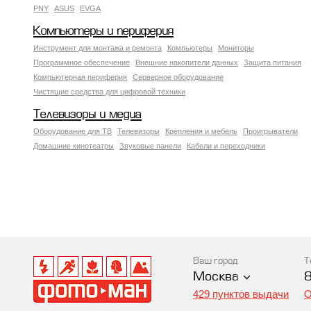
PNY
ASUS
EVGA
Компьютеры и периферия
Инструмент для монтажа и ремонта
Компьютеры
Мониторы
Программное обеспечение
Внешние накопители данных
Защита питания
Компьютерная периферия
Серверное оборудование
Чистящие средства для цифровой техники
Телевизоры и медиа
Оборудование для ТВ
Телевизоры
Крепления и мебель
Проигрыватели
Домашние кинотеатры
Звуковые панели
Кабели и переходники
Ваш город
Т
Москва
429 пунктов выдачи
О