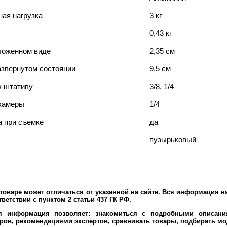
ая нагрузка
3 кг
0,43 кг
ложенном виде
2,35 см
азвернутом состоянии
9,5 см
к штативу
3/8, 1/4
камеры
1/4
а при съемке
да
пузырьковый
оваре может отличаться от указанной на сайте. Вся информация на
ветствии с пунктом 2 статьи 437 ГК РФ.
ая информация позволяет: знакомиться с подробными описания
ров, рекомендациями экспертов, сравнивать товары, подбирать мо