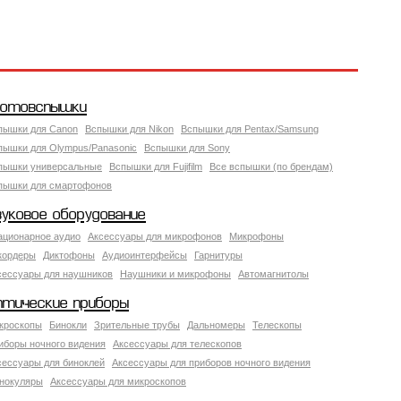
отовспышки
пышки для Canon
Вспышки для Nikon
Вспышки для Pentax/Samsung
пышки для Olympus/Panasonic
Вспышки для Sony
пышки универсальные
Вспышки для Fujifilm
Все вспышки (по брендам)
пышки для смартофонов
вуковое оборудование
ационарное аудио
Аксессуары для микрофонов
Микрофоны
кордеры
Диктофоны
Аудиоинтерфейсы
Гарнитуры
сессуары для наушников
Наушники и микрофоны
Автомагнитолы
птические приборы
кроскопы
Бинокли
Зрительные трубы
Дальномеры
Телескопы
иборы ночного видения
Аксессуары для телескопов
сессуары для биноклей
Аксессуары для приборов ночного видения
нокуляры
Аксессуары для микроскопов