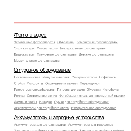
Фото и видео
Зеркальные фотоаппараты
Объективы
Компактные фотоаппараты
Экшн камеры
Фотовспышки
Беззеркальные фотоаппараты
Видеокамеры
Пленочные фотоаппараты
Детские фотоаппараты
Моментальные фотоаппараты
Студийное оборудование
Постоянный свет
Импульсный свет
Синхронизаторы
Софтбоксы
Стойки
Фотозонты
Отражатели и панели
Переходники
Генераторы спецэффектов
Патроны для ламп
Журавли
Фотофоны
Ролики
Системы крепления
Фотобоксы и столы для предметной съемки
Лампы и колбы
Насадки
Сумки для студийного оборудования
Аккумуляторы для студийного света
Измерительное оборудование
Аккумуляторы и зарядные устройства
Аккумуляторы для фотоаппаратов
Аккумуляторы для телефонов
Зарядные устройства для фотоаппаратов
Зарядные устройства AA/AAA