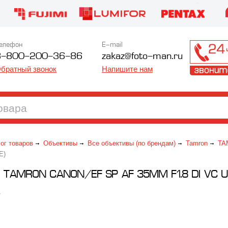
елефон
E-mail
8-800-200-36-86
zakaz@foto-man.ru
братный звонок
Напишите нам
ог товаров
Объективы
Все объективы (по брендам)
Tamron
TA
E)
TAMRON CANON/EF SP AF 35MM F1.8 DI VC US
1