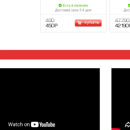
Есть в наличии
Доставка срок 3-4 дня
Дос
490
47 790
купить
450 Р
42 190 
Ы