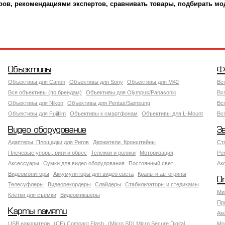
ров, рекомендациями экспертов, сравнивать товары, подбирать мо
Объективы
Ф
Объективы для Canon
Объективы для Sony
Объективы для M42
Вс
Все объективы (по брендам)
Объективы для Olympus/Panasonic
Вс
Объективы для Nikon
Объективы для Pentax/Samsung
Вс
Объективы для Fujifilm
Объективы к смартфонам
Объективы для L-Mount
Вс
Видео оборудование
З
Адаптеры, Площадки для Ригов
Держатели, Кронштейны
Ст
Плечевые упоры, риги и обвес
Тележки и ролики
Моторизация
Ре
Аксессуары
Сумки для видео оборудования
Постоянный свет
Ак
Видеомониторы
Аккумуляторы для видео света
Краны и автогрипы
О
Телесуфлеры
Видеорекордеры
Слайдеры
Стабилизаторы и стедикамы
Ми
Клетки для съёмки
Видеомикшеры
Пр
Карты памяти
Ак
USB накопители
(CF) Compact Flash
(Micro SD) Micro Secure Digital
Мо