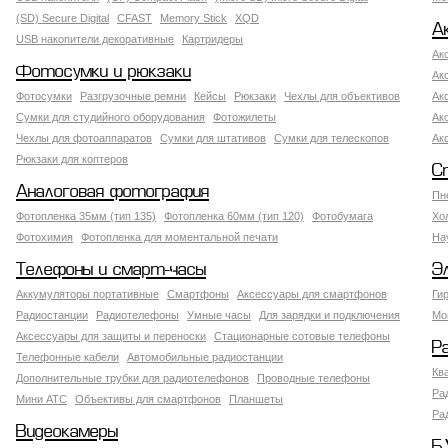
(SD) Secure Digital
CFAST
Memory Stick
XQD
А
USB накопители декоративные
Картридеры
Ак
Фотосумки и рюкзаки
Ак
Фотосумки
Разгрузочные ремни
Кейсы
Рюкзаки
Чехлы для объективов
Ак
Сумки для студийного оборудования
Фотожилеты
Ак
Чехлы для фотоаппаратов
Сумки для штативов
Сумки для телескопов
Ак
Рюкзаки для коптеров
С
Аналоговая фотография
Пн
Фотопленка 35мм (тип 135)
Фотопленка 60мм (тип 120)
Фотобумага
Хо
Фотохимия
Фотопленка для моментальной печати
На
Телефоны и смарт-часы
Э
Аккумуляторы портативные
Смартфоны
Аксессуары для смартфонов
Ги
Радиостанции
Радиотелефоны
Умные часы
Для зарядки и подключения
Мо
Аксессуары для защиты и переноски
Стационарные сотовые телефоны
Р
Телефонные кабели
Автомобильные радиостанции
Кв
Дополнительные трубки для радиотелефонов
Проводные телефоны
Ра
Мини АТС
Объективы для смартфонов
Планшеты
Ра
Видеокамеры
Б.