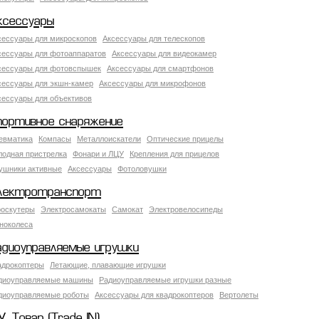
ксессуары
сессуары для микроскопов
Аксессуары для телескопов
сессуары для фотоаппаратов
Аксессуары для видеокамер
сессуары для фотовспышек
Аксессуары для смартфонов
сессуары для экшн-камер
Аксессуары для микрофонов
сессуары для объективов
портивное снаряжение
евматика
Компасы
Металлоискатели
Оптические прицелы
лодная пристрелка
Фонари и ЛЦУ
Крепления для прицелов
ушники активные
Аксессуары
Фотоловушки
лектротранспорт
роскутеры
Электросамокаты
Самокат
Электровелосипеды
ноколеса
адиоуправляемые игрушки
адрокоптеры
Летающие, плавающие игрушки
диоуправляемые машины
Радиоуправляемые игрушки разные
диоуправляемые роботы
Аксессуары для квадрокоптеров
Вертолеты
У. Товар (Trade IN)