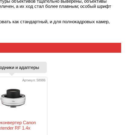
нтуры объективов тщательно выверены, объективы
величен, а их ход стал более плавным; особый шрифт
овать как стандартный, и для полнокадровых камер,
одники и адаптеры
Артикул: 58986
еконвертер Canon
xtender RF 1.4x