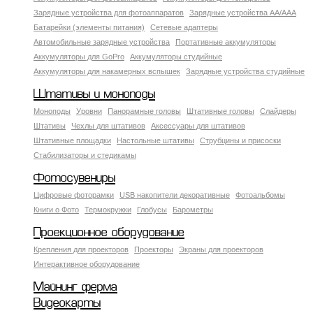
Зарядные устройства для фотоаппаратов
Зарядные устройства AA/AAA
Батарейки (элементы питания)
Сетевые адаптеры
Автомобильные зарядные устройства
Портативные аккумуляторы
Аккумуляторы для GoPro
Аккумуляторы студийные
Аккумуляторы для накамерных вспышек
Зарядные устройства студийные
Штативы и моноподы
Моноподы
Уровни
Панорамные головы
Штативные головы
Слайдеры
Штативы
Чехлы для штативов
Аксессуары для штативов
Штативные площадки
Настольные штативы
Струбцины и присоски
Стабилизаторы и стедикамы
Фотосувениры
Цифровые фоторамки
USB накопители декоративные
Фотоальбомы
Книги о Фото
Термокружки
Глобусы
Барометры
Проекционное оборудование
Крепления для проекторов
Проекторы
Экраны для проекторов
Интерактивное оборудование
Майнинг ферма
Видеокарты