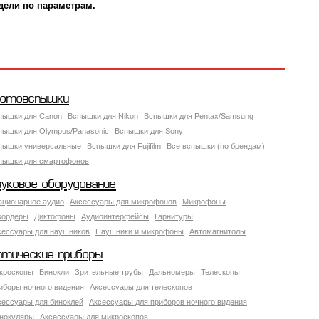
дели по параметрам.
отовспышки
пышки для Canon
Вспышки для Nikon
Вспышки для Pentax/Samsung
пышки для Olympus/Panasonic
Вспышки для Sony
пышки универсальные
Вспышки для Fujifilm
Все вспышки (по брендам)
пышки для смартофонов
вуковое оборудование
ационарное аудио
Аксессуары для микрофонов
Микрофоны
кордеры
Диктофоны
Аудиоинтерфейсы
Гарнитуры
сессуары для наушников
Наушники и микрофоны
Автомагнитолы
птические приборы
кроскопы
Бинокли
Зрительные трубы
Дальномеры
Телескопы
иборы ночного видения
Аксессуары для телескопов
сессуары для биноклей
Аксессуары для приборов ночного видения
нокуляры
Аксессуары для микроскопов