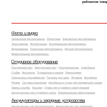
рейтингом това
Фото и видео
Зеркальные фотоаппараты
Объективы
Компактные фотоаппараты
Экшн камеры
Фотовспышки
Беззеркальные фотоаппараты
Видеокамеры
Пленочные фотоаппараты
Детские фотоаппараты
Моментальные фотоаппараты
Студийное оборудование
Постоянный свет
Импульсный свет
Синхронизаторы
Софтбоксы
Стойки
Фотозонты
Отражатели и панели
Переходники
Генераторы спецэффектов
Патроны для ламп
Журавли
Фотофоны
Ролики
Системы крепления
Фотобоксы и столы для предметной съемки
Лампы и колбы
Насадки
Сумки для студийного оборудования
Аккумуляторы для студийного света
Измерительное оборудование
Аккумуляторы и зарядные устройства
Аккумуляторы для фотоаппаратов
Аккумуляторы для телефонов