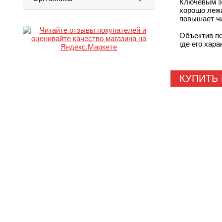
Ключевым э
хорошо лежа
повышает ч
Объектив по
где его хар
КУПИТЬ