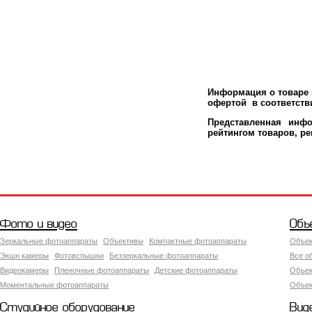
Информация о товаре м
офертой в соответстви
Представленная инфо
рейтингом товаров, р
Фото и видео
Объ
Зеркальные фотоаппараты
Объективы
Компактные фотоаппараты
Объек
Экшн камеры
Фотовспышки
Беззеркальные фотоаппараты
Все о
Видеокамеры
Пленочные фотоаппараты
Детские фотоаппараты
Объек
Моментальные фотоаппараты
Объект
Студийное оборудование
Вид