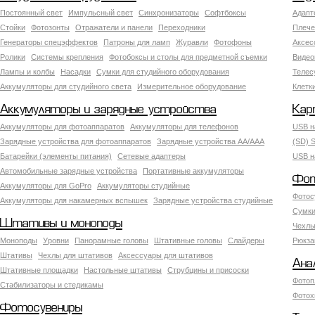
Постоянный свет
Импульсный свет
Синхронизаторы
Софтбоксы
Адапт
Стойки
Фотозонты
Отражатели и панели
Переходники
Плече
Генераторы спецэффектов
Патроны для ламп
Журавли
Фотофоны
Аксес
Ролики
Системы крепления
Фотобоксы и столы для предметной съемки
Видео
Лампы и колбы
Насадки
Сумки для студийного оборудования
Теле
Аккумуляторы для студийного света
Измерительное оборудование
Клетк
Аккумуляторы и зарядные устройства
Кар
Аккумуляторы для фотоаппаратов
Аккумуляторы для телефонов
USB н
Зарядные устройства для фотоаппаратов
Зарядные устройства AA/AAA
(SD) S
Батарейки (элементы питания)
Сетевые адаптеры
USB н
Автомобильные зарядные устройства
Портативные аккумуляторы
Фот
Аккумуляторы для GoPro
Аккумуляторы студийные
Фотос
Аккумуляторы для накамерных вспышек
Зарядные устройства студийные
Сумки
Штативы и моноподы
Чехлы
Моноподы
Уровни
Панорамные головы
Штативные головы
Слайдеры
Рюкза
Штативы
Чехлы для штативов
Аксессуары для штативов
Ана
Штативные площадки
Настольные штативы
Струбцины и присоски
Фотоп
Стабилизаторы и стедикамы
Фотох
Фотосувениры