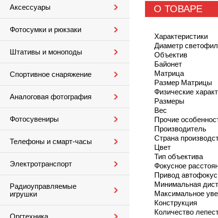
Аксессуары
О ТОВАРЕ
Фотосумки и рюкзаки
Характеристики
Диаметр светофил
Штативы и моноподы
Объектив
Байонет
Матрица
Спортивное снаряжение
Размер Матрицы
Физические харак
Аналоговая фотография
Размеры
Вес
Фотосувениры
Прочие особеннос
Производитель
Страна производс
Телефоны и смарт-часы
Цвет
Тип объектива
Электротранспорт
Фокусное расстоя
Привод автофокус
Минимальная дист
Радиоуправляемые
Максимальное уве
игрушки
Конструкция
Количество лепес
Оргтехника