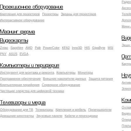
Радио
Проекционное оборудование
Аксес
Крепления для проекторов
Проекторы
Экраны для проекторов
Телеф
Интерактивное оборудование
Допол
Мини 
Майнинг ферма
Вид
Видеокарты
Экшн 
Zotac
Sapphire
AMD
Palit
PowerColor
KFA2
Inno3D
HIS
GigaByte
MSI
PNY
ASUS
EVGA
Орг
Картр
Компьютеры и периферия
Инструмент для монтажа и ремонта
Компьютеры
Мониторы
Ноу
Программное обеспечение
Внешние накопители данных
Защита питания
Антив
Компьютерная периферия
Серверное оборудование
Элект
Чистящие средства для цифровой техники
Ком
Телевизоры и медиа
Охлаж
Оборудование для ТВ
Телевизоры
Крепления и мебель
Проигрыватели
Видео
Домашние кинотеатры
Звуковые панели
Кабели и переходники
Опера
Платы