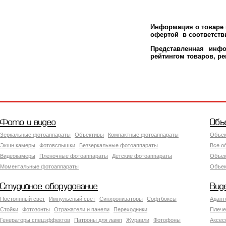
Информация о товаре м
офертой в соответстви
Представленная инфо
рейтингом товаров, р
Фото и видео
Объ
Зеркальные фотоаппараты
Объективы
Компактные фотоаппараты
Объек
Экшн камеры
Фотовспышки
Беззеркальные фотоаппараты
Все о
Видеокамеры
Пленочные фотоаппараты
Детские фотоаппараты
Объек
Моментальные фотоаппараты
Объект
Студийное оборудование
Вид
Постоянный свет
Импульсный свет
Синхронизаторы
Софтбоксы
Адапт
Стойки
Фотозонты
Отражатели и панели
Переходники
Плече
Генераторы спецэффектов
Патроны для ламп
Журавли
Фотофоны
Аксес