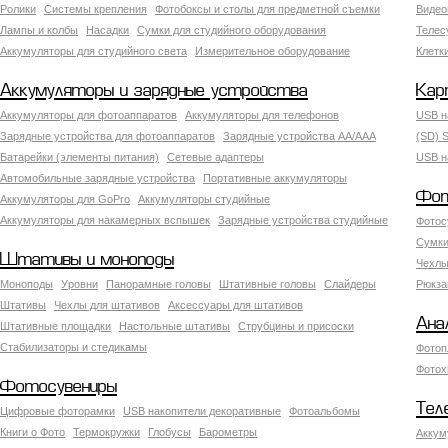
Ролики
Системы крепления
Фотобоксы и столы для предметной съемки
Видео
Лампы и колбы
Насадки
Сумки для студийного оборудования
Теле
Аккумуляторы для студийного света
Измерительное оборудование
Клетк
Аккумуляторы и зарядные устройства
Кар
Аккумуляторы для фотоаппаратов
Аккумуляторы для телефонов
USB н
Зарядные устройства для фотоаппаратов
Зарядные устройства AA/AAA
(SD) S
Батарейки (элементы питания)
Сетевые адаптеры
USB н
Автомобильные зарядные устройства
Портативные аккумуляторы
Фот
Аккумуляторы для GoPro
Аккумуляторы студийные
Аккумуляторы для накамерных вспышек
Зарядные устройства студийные
Фотос
Сумки
Штативы и моноподы
Чехлы
Моноподы
Уровни
Панорамные головы
Штативные головы
Слайдеры
Рюкза
Штативы
Чехлы для штативов
Аксессуары для штативов
Ана
Штативные площадки
Настольные штативы
Струбцины и присоски
Стабилизаторы и стедикамы
Фотоп
Фотох
Фотосувениры
Тел
Цифровые фоторамки
USB накопители декоративные
Фотоальбомы
Книги о Фото
Термокружки
Глобусы
Барометры
Аккум