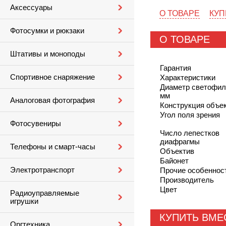
Аксессуары
О ТОВАРЕ
КУП
Фотосумки и рюкзаки
О ТОВАРЕ
Штативы и моноподы
Гарантия
Спортивное снаряжение
Характеристики
Диаметр светофил
мм
Аналоговая фотография
Конструкция объе
Угол поля зрения
Фотосувениры
Число лепестков
диафрагмы
Телефоны и смарт-часы
Объектив
Байонет
Электротранспорт
Прочие особеннос
Производитель
Цвет
Радиоуправляемые
игрушки
КУПИТЬ ВМЕ
Оргтехника