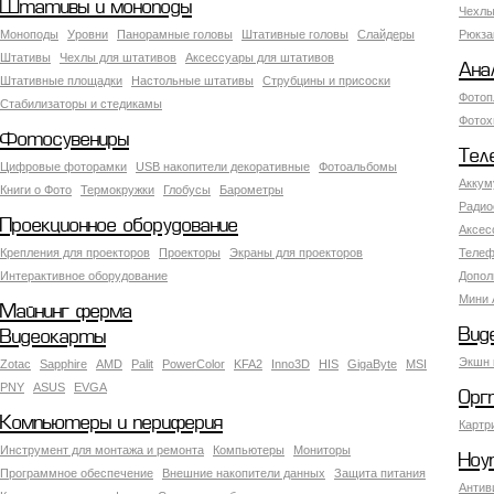
Штативы и моноподы
Чехлы
Моноподы
Уровни
Панорамные головы
Штативные головы
Слайдеры
Рюкза
Штативы
Чехлы для штативов
Аксессуары для штативов
Ана
Штативные площадки
Настольные штативы
Струбцины и присоски
Фотоп
Стабилизаторы и стедикамы
Фотох
Фотосувениры
Тел
Цифровые фоторамки
USB накопители декоративные
Фотоальбомы
Аккум
Книги о Фото
Термокружки
Глобусы
Барометры
Радио
Проекционное оборудование
Аксес
Крепления для проекторов
Проекторы
Экраны для проекторов
Телеф
Интерактивное оборудование
Допол
Мини 
Майнинг ферма
Вид
Видеокарты
Экшн 
Zotac
Sapphire
AMD
Palit
PowerColor
KFA2
Inno3D
HIS
GigaByte
MSI
PNY
ASUS
EVGA
Орг
Компьютеры и периферия
Картр
Инструмент для монтажа и ремонта
Компьютеры
Мониторы
Ноу
Программное обеспечение
Внешние накопители данных
Защита питания
Антив