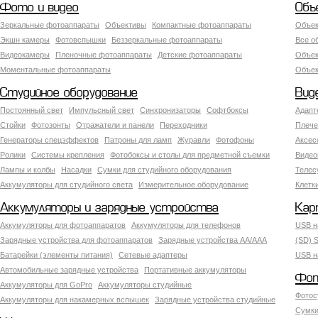
Фото и видео
Объ
Зеркальные фотоаппараты
Объективы
Компактные фотоаппараты
Объек
Экшн камеры
Фотовспышки
Беззеркальные фотоаппараты
Все о
Видеокамеры
Пленочные фотоаппараты
Детские фотоаппараты
Объек
Моментальные фотоаппараты
Объект
Студийное оборудование
Вид
Постоянный свет
Импульсный свет
Синхронизаторы
Софтбоксы
Адапт
Стойки
Фотозонты
Отражатели и панели
Переходники
Плече
Генераторы спецэффектов
Патроны для ламп
Журавли
Фотофоны
Аксес
Ролики
Системы крепления
Фотобоксы и столы для предметной съемки
Видео
Лампы и колбы
Насадки
Сумки для студийного оборудования
Теле
Аккумуляторы для студийного света
Измерительное оборудование
Клетк
Аккумуляторы и зарядные устройства
Кар
Аккумуляторы для фотоаппаратов
Аккумуляторы для телефонов
USB н
Зарядные устройства для фотоаппаратов
Зарядные устройства AA/AAA
(SD) S
Батарейки (элементы питания)
Сетевые адаптеры
USB н
Автомобильные зарядные устройства
Портативные аккумуляторы
Фот
Аккумуляторы для GoPro
Аккумуляторы студийные
Фотос
Аккумуляторы для накамерных вспышек
Зарядные устройства студийные
Сумки