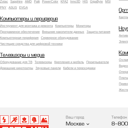
Zotac
Sapphire
AMD
Palit
PowerColor
KFA2
Inno3D
HIS
GigaByte
MSI
PNY
ASUS
EVGA
Орг
Картр
Компьютеры и периферия
Инструмент для монтажа и ремонта
Компьютеры
Мониторы
Ноу
Программное обеспечение
Внешние накопители данных
Защита питания
Антив
Компьютерная периферия
Серверное оборудование
Элект
Чистящие средства для цифровой техники
Ком
Телевизоры и медиа
Охлаж
Оборудование для ТВ
Телевизоры
Крепления и мебель
Проигрыватели
Видео
Домашние кинотеатры
Звуковые панели
Кабели и переходники
Опера
Платы
Приво
Жестк
Ваш город
Телефон
Москва
8-800