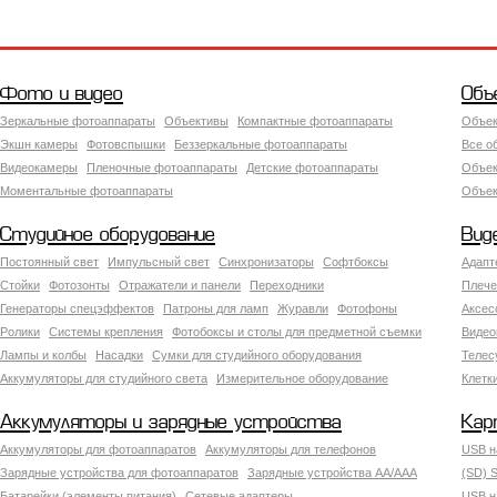
Фото и видео
Объ
Зеркальные фотоаппараты
Объективы
Компактные фотоаппараты
Объек
Экшн камеры
Фотовспышки
Беззеркальные фотоаппараты
Все о
Видеокамеры
Пленочные фотоаппараты
Детские фотоаппараты
Объек
Моментальные фотоаппараты
Объект
Студийное оборудование
Вид
Постоянный свет
Импульсный свет
Синхронизаторы
Софтбоксы
Адапт
Стойки
Фотозонты
Отражатели и панели
Переходники
Плече
Генераторы спецэффектов
Патроны для ламп
Журавли
Фотофоны
Аксес
Ролики
Системы крепления
Фотобоксы и столы для предметной съемки
Видео
Лампы и колбы
Насадки
Сумки для студийного оборудования
Теле
Аккумуляторы для студийного света
Измерительное оборудование
Клетк
Аккумуляторы и зарядные устройства
Кар
Аккумуляторы для фотоаппаратов
Аккумуляторы для телефонов
USB н
Зарядные устройства для фотоаппаратов
Зарядные устройства AA/AAA
(SD) S
Батарейки (элементы питания)
Сетевые адаптеры
USB н