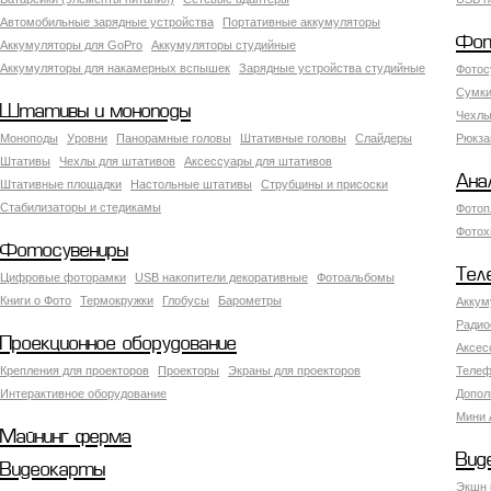
Автомобильные зарядные устройства
Портативные аккумуляторы
Фот
Аккумуляторы для GoPro
Аккумуляторы студийные
Аккумуляторы для накамерных вспышек
Зарядные устройства студийные
Фотос
Сумки
Штативы и моноподы
Чехлы
Моноподы
Уровни
Панорамные головы
Штативные головы
Слайдеры
Рюкза
Штативы
Чехлы для штативов
Аксессуары для штативов
Ана
Штативные площадки
Настольные штативы
Струбцины и присоски
Стабилизаторы и стедикамы
Фотоп
Фотох
Фотосувениры
Тел
Цифровые фоторамки
USB накопители декоративные
Фотоальбомы
Книги о Фото
Термокружки
Глобусы
Барометры
Аккум
Радио
Проекционное оборудование
Аксес
Крепления для проекторов
Проекторы
Экраны для проекторов
Телеф
Интерактивное оборудование
Допол
Мини 
Майнинг ферма
Вид
Видеокарты
Экшн 