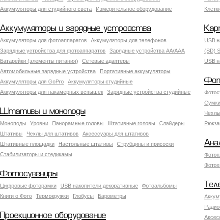
Аккумуляторы для студийного света
Измерительное оборудование
Клетк
Аккумуляторы и зарядные устройства
Кар
Аккумуляторы для фотоаппаратов
Аккумуляторы для телефонов
USB н
Зарядные устройства для фотоаппаратов
Зарядные устройства AA/AAA
(SD) S
Батарейки (элементы питания)
Сетевые адаптеры
USB н
Автомобильные зарядные устройства
Портативные аккумуляторы
Фот
Аккумуляторы для GoPro
Аккумуляторы студийные
Аккумуляторы для накамерных вспышек
Зарядные устройства студийные
Фотос
Сумки
Штативы и моноподы
Чехлы
Моноподы
Уровни
Панорамные головы
Штативные головы
Слайдеры
Рюкза
Штативы
Чехлы для штативов
Аксессуары для штативов
Ана
Штативные площадки
Настольные штативы
Струбцины и присоски
Стабилизаторы и стедикамы
Фотоп
Фотох
Фотосувениры
Тел
Цифровые фоторамки
USB накопители декоративные
Фотоальбомы
Книги о Фото
Термокружки
Глобусы
Барометры
Аккум
Радио
Проекционное оборудование
Аксес