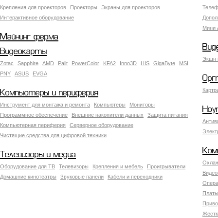
Крепления для проекторов
Проекторы
Экраны для проекторов
Телеф
Интерактивное оборудование
Допол
Мини 
Майнинг ферма
Вид
Видеокарты
Экшн 
Zotac
Sapphire
AMD
Palit
PowerColor
KFA2
Inno3D
HIS
GigaByte
MSI
PNY
ASUS
EVGA
Орг
Картр
Компьютеры и периферия
Инструмент для монтажа и ремонта
Компьютеры
Мониторы
Ноу
Программное обеспечение
Внешние накопители данных
Защита питания
Антив
Компьютерная периферия
Серверное оборудование
Элект
Чистящие средства для цифровой техники
Ком
Телевизоры и медиа
Охлаж
Оборудование для ТВ
Телевизоры
Крепления и мебель
Проигрыватели
Видео
Домашние кинотеатры
Звуковые панели
Кабели и переходники
Опера
Платы
Приво
Жестк