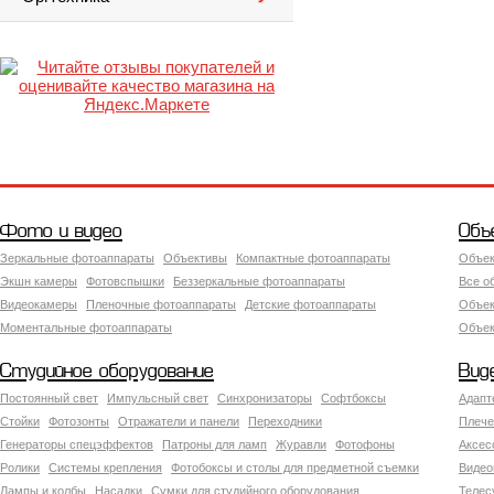
Фото и видео
Объ
Зеркальные фотоаппараты
Объективы
Компактные фотоаппараты
Объек
Экшн камеры
Фотовспышки
Беззеркальные фотоаппараты
Все о
Видеокамеры
Пленочные фотоаппараты
Детские фотоаппараты
Объек
Моментальные фотоаппараты
Объект
Студийное оборудование
Вид
Постоянный свет
Импульсный свет
Синхронизаторы
Софтбоксы
Адапт
Стойки
Фотозонты
Отражатели и панели
Переходники
Плече
Генераторы спецэффектов
Патроны для ламп
Журавли
Фотофоны
Аксес
Ролики
Системы крепления
Фотобоксы и столы для предметной съемки
Видео
Лампы и колбы
Насадки
Сумки для студийного оборудования
Теле