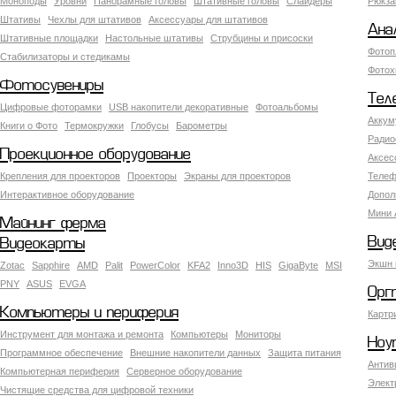
Моноподы
Уровни
Панорамные головы
Штативные головы
Слайдеры
Рюкза
Штативы
Чехлы для штативов
Аксессуары для штативов
Ана
Штативные площадки
Настольные штативы
Струбцины и присоски
Фотоп
Стабилизаторы и стедикамы
Фотох
Фотосувениры
Тел
Цифровые фоторамки
USB накопители декоративные
Фотоальбомы
Аккум
Книги о Фото
Термокружки
Глобусы
Барометры
Радио
Проекционное оборудование
Аксес
Крепления для проекторов
Проекторы
Экраны для проекторов
Телеф
Интерактивное оборудование
Допол
Мини 
Майнинг ферма
Вид
Видеокарты
Экшн 
Zotac
Sapphire
AMD
Palit
PowerColor
KFA2
Inno3D
HIS
GigaByte
MSI
PNY
ASUS
EVGA
Орг
Компьютеры и периферия
Картр
Инструмент для монтажа и ремонта
Компьютеры
Мониторы
Ноу
Программное обеспечение
Внешние накопители данных
Защита питания
Антив
Компьютерная периферия
Серверное оборудование
Элект
Чистящие средства для цифровой техники