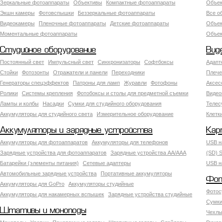
Зеркальные фотоаппараты
Объективы
Компактные фотоаппараты
Объек
Экшн камеры
Фотовспышки
Беззеркальные фотоаппараты
Все о
Видеокамеры
Пленочные фотоаппараты
Детские фотоаппараты
Объек
Моментальные фотоаппараты
Объект
Студийное оборудование
Вид
Постоянный свет
Импульсный свет
Синхронизаторы
Софтбоксы
Адапт
Стойки
Фотозонты
Отражатели и панели
Переходники
Плече
Генераторы спецэффектов
Патроны для ламп
Журавли
Фотофоны
Аксес
Ролики
Системы крепления
Фотобоксы и столы для предметной съемки
Видео
Лампы и колбы
Насадки
Сумки для студийного оборудования
Теле
Аккумуляторы для студийного света
Измерительное оборудование
Клетк
Аккумуляторы и зарядные устройства
Кар
Аккумуляторы для фотоаппаратов
Аккумуляторы для телефонов
USB н
Зарядные устройства для фотоаппаратов
Зарядные устройства AA/AAA
(SD) S
Батарейки (элементы питания)
Сетевые адаптеры
USB н
Автомобильные зарядные устройства
Портативные аккумуляторы
Фот
Аккумуляторы для GoPro
Аккумуляторы студийные
Фотос
Аккумуляторы для накамерных вспышек
Зарядные устройства студийные
Сумки
Штативы и моноподы
Чехлы